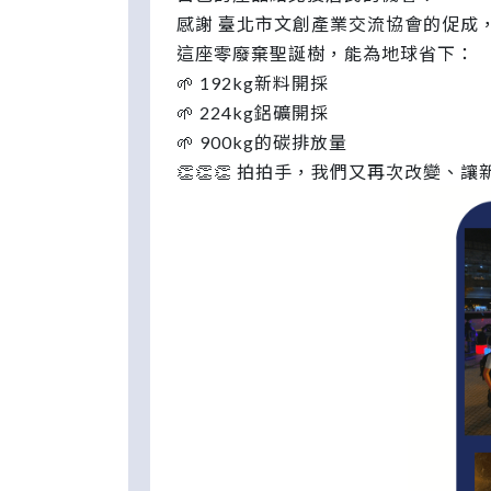
感謝 臺北市文創產業交流協會的促成
這座零廢棄聖誕樹，能為地球省下：
🌱 192kg新料開採
🌱 224kg鋁礦開採
🌱 900kg的碳排放量
👏👏👏 拍拍手，我們又再次改變、