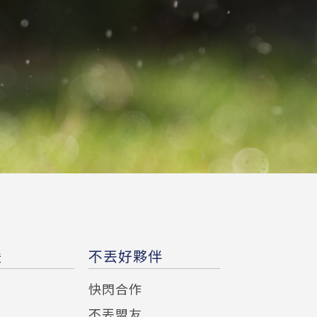
援
不丟好夥伴
快閃合作
不丟盟友