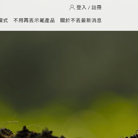
登入
/
註冊
模式
不用再丟示範產品
關於不丟最新消息
不用再丟網購包裝
款式介紹
再生循環展示櫃
回收法醫
零廢棄市集攤架
綠色生活
打造零廢棄展覽
當前問題
月租型貓跳台
原來是這樣
月租型防疫隔板
回收的資源去哪兒
不丟產品診療服務
芒菓丹