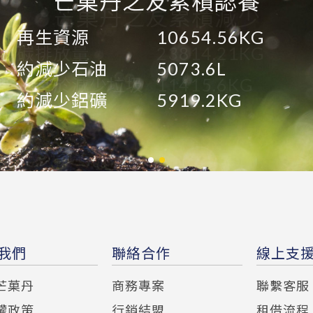
芒菓丹之友累積認養
芒菓丹之友累積減少
再生資源
10654.56KG
碳排放量
23814.21KG
約減少石油
5073.6L
相當於減少垃圾
11415.6KG
約減少鋁礦
5919.2KG
我們
聯絡合作
線上支
芒菓丹
商務專案
聯繫客服
權政策
行銷結盟
租借流程