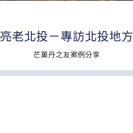
亮老北投－專訪北投地
芒菓丹之友案例分享