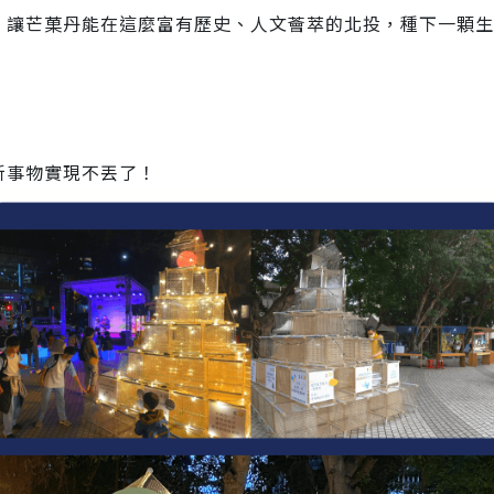
，讓芒菓丹能在這麼富有歷史、人文薈萃的北投，種下一顆
讓新事物實現不丟了！