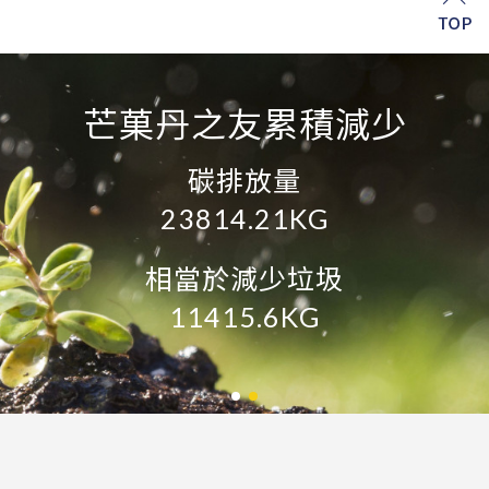
芒菓丹之友累積減少
再生資源
10654.56KG
碳排放量
23814.21KG
約減少石油
5073.6L
相當於減少垃圾
11415.6KG
約減少鋁礦
5919.2KG