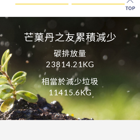
芒菓丹之友累積認養
芒菓丹之友累積減少
再生資源
10654.56KG
碳排放量
23814.21KG
約減少石油
5073.6L
相當於減少垃圾
11415.6KG
約減少鋁礦
5919.2KG