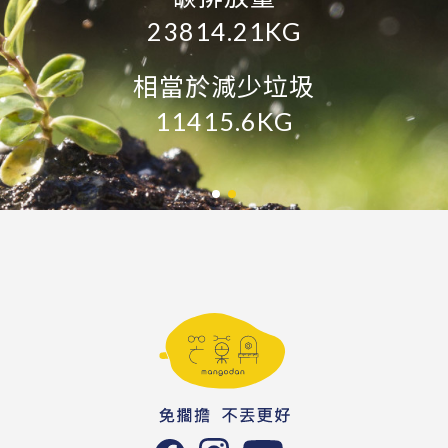
23814.21KG
約減少石油
5073.6L
相當於減少垃圾
11415.6KG
約減少鋁礦
5919.2KG