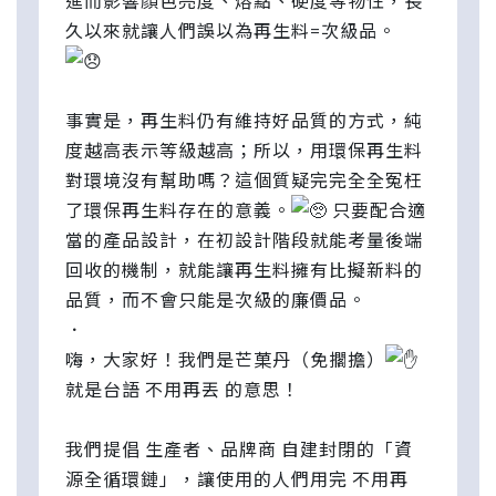
進而影響顏色亮度、熔點、硬度等物性，長
久以來就讓人們誤以為再生料=次級品。
事實是，再生料仍有維持好品質的方式，純
度越高表示等級越高；所以，用環保再生料
對環境沒有幫助嗎？這個質疑完完全全冤枉
了環保再生料存在的意義。
只要配合適
當的產品設計，在初設計階段就能考量後端
回收的機制，就能讓再生料擁有比擬新料的
品質，而不會只能是次級的廉價品。
．
嗨，大家好！我們是芒菓丹（免擱擔）
就是台語 不用再丟 的意思！
我們提倡 生產者、品牌商 自建封閉的「資
源全循環鏈」，讓使用的人們用完 不用再