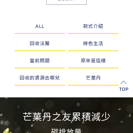
ALL
款式介紹
回收法醫
綠色生活
當前問題
原來是這樣
回收的資源去哪兒
芒菓丹
芒菓丹之友累積減少
再生資源
10654.56KG
碳排放量