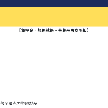
【免押金。想退就退。芒菓丹防疫隔板】
一般全壓克力塑膠製品