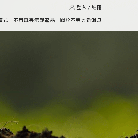
登入
/
註冊
模式
不用再丟示範產品
關於不丟最新消息
不用再丟網購包裝
款式介紹
再生循環展示櫃
回收法醫
零廢棄市集攤架
綠色生活
打造零廢棄展覽
當前問題
月租型貓跳台
原來是這樣
月租型防疫隔板
回收的資源去哪兒
不丟產品診療服務
芒菓丹