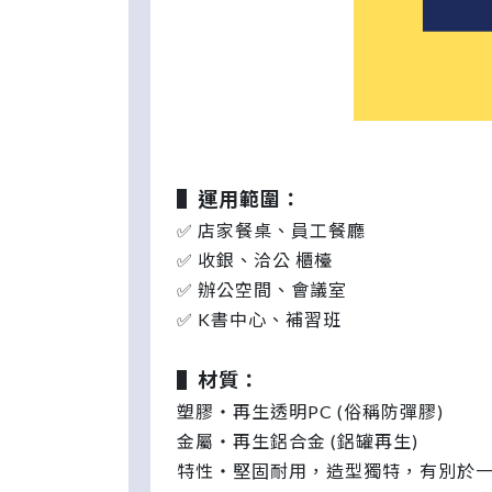
▌運用範圍：
✅ 店家餐桌、員工餐廳
✅ 收銀、洽公 櫃檯
✅ 辦公空間、會議室
✅ K書中心、補習班
▌材質：
塑膠・再生透明PC (俗稱防彈膠)
金屬・再生鋁合金 (鋁罐再生)
特性・堅固耐用，造型獨特，有別於