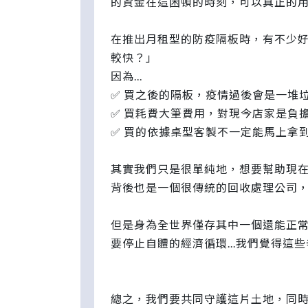
的資金在這困頓的時刻，可以真正的
在推出月租型的防疫隔板時，有不少
較快？」
因為...
✅ 買之後的隔板，疫情過後會是一堆
✅ 買耗費大筆費用，對現今店家是負
✅ 買的依據桌型客製不一定能馬上拿
其實我們只是很單純地，想要幫助現
背後也是一個很傳統的回收處理公司，
但是身為全世界僅存其中一個還能正
要停止自體的經濟循環...我們覺得這
總之，我們要共同守護這片土地，同時也