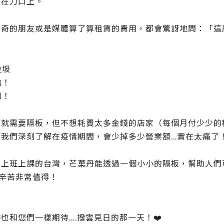
用在刀口上。
好奇的朋友或是媒體算了算租賃的費用，都會驚訝地問：「這
垃圾
擔！
到！
在就需要隔板，但不想耗費太多金錢的店家（每個月付少少的
我們深刻了解在疫情期間，會少掉多少營業額...實在太痛了
常上班上課的台灣，芒菓丹能透過一個小小的隔板，幫助人們
些辛苦非常值得！
和您們一樣期待....撥雲見日的那一天！❤️