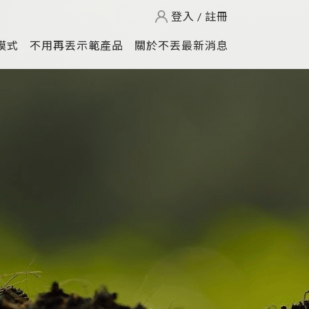
登入
/
註冊
模式
不用再丟示範產品
關於不丟最新消息
不用再丟網購包裝
款式介紹
再生循環展示櫃
回收法醫
零廢棄市集攤架
綠色生活
打造零廢棄展覽
當前問題
月租型貓跳台
原來是這樣
月租型防疫隔板
回收的資源去哪兒
不丟產品診療服務
芒菓丹