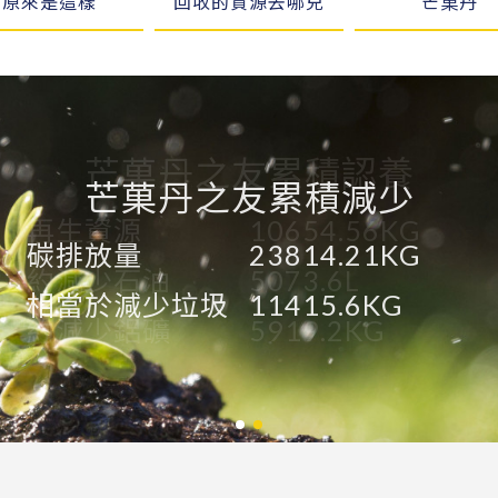
原來是這樣
回收的資源去哪兒
芒菓丹
芒菓丹之友累積減少
再生資源
10654.56KG
碳排放量
23814.21KG
約減少石油
5073.6L
相當於減少垃圾
11415.6KG
約減少鋁礦
5919.2KG