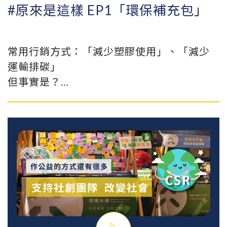
#原來是這樣 EP1「環保補充包」
常用行銷方式：「減少塑膠使用」、「減少
運輸排碳」
但事實是？
補充包是經過印刷且複雜的複合材料，這樣
的包裝在人們用完洗劑之後，無法清除印刷
去色，也很難將其複合材料拆解分類，所以
只能丟到一般垃圾去焚燒去化；它確實在你
用的當下減少了塑膠瓶器的產出，但這樣的
使用卻浪費了一個補充包的塑膠料，使它只
能被燒掉無法再利用！
而用洗劑瓶器，因為印刷標誌多為貼紙服
貼，進到回收場域只需將貼紙去除，瓶器清