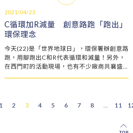
2021/04/23
C循環加R減量 創意路跑「跑出」
環保理念
今天(22)是「世界地球日」，環保署辦創意路
跑，用腳跑出C和R代表循環和減量！另外，
在西門町的活動現場，也有不少廠商共襄盛
舉，展示塑膠源頭減量和循環再利用。 主持
人：「源頭減量、塑膠循環，出發！」
1
2
3
4
5
6
7
8
...
11
1