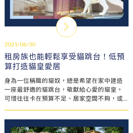
2021/06/30
租房族也能輕鬆享受貓跳台！低預
算打造貓皇愛居
身為一位稱職的貓奴，總是希望在家中建造
一座最舒適的貓跳台，敬獻給心愛的貓皇。
可惜往往卡在預算不足、居家空間不夠，或
是租屋族煩惱房子退租後，貓跳台無法搬移
等等狀況，只好將心中的理想一延再延，愛
貓也始終沒有跳台可以大展身手。