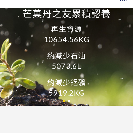
芒菓丹之友累積認養
芒菓丹之友累積減少
再生資源
10654.56KG
碳排放量
23814.21KG
約減少石油
5073.6L
相當於減少垃圾
11415.6KG
約減少鋁礦
5919.2KG