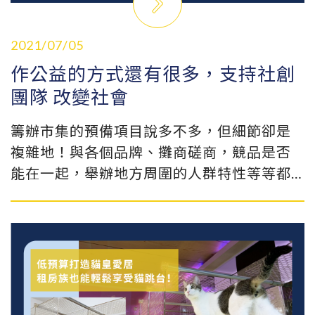
洗粉碎後就是很好的再生料，這個塑膠資源
又可以好好地被使用在市場之中！
2021/07/05
作公益的方式還有很多，支持社創
團隊 改變社會
籌辦市集的預備項目說多不多，但細節卻是
複雜地！與各個品牌、攤商磋商，競品是否
能在一起，舉辦地方周圍的人群特性等等都
是需要深入了解與熟悉的；眾多時間的努
力，就是為了開展那天的耀眼！有更多的策
展人，會希望在吸引目光的同時，在場域裡
也增添一些溫暖，例如：邀請環保、公益團
體或開啟勸募行動...！