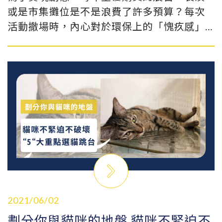
或是市集攤位是不是浪費了許多預算？每次
活動撤場時，內心對於環保上的「愧疚感」
是否也跟著油然而生呢？甚至不少行銷人聊
天談到環保，他們總會笑著說：「感覺之後
會下地獄呢！因為每場活動經手的浪費太多
了！」
2021/06/02
劃分你與貓咪的地盤 貓咪不緊迫不