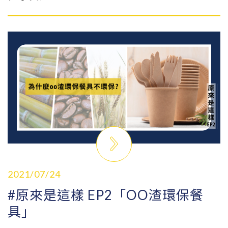
環保旅行組最常見的是牙膏、牙刷、盥洗用
品；這些縮小版被賦予旅行時使用的意義，
但這真的環保嗎？舉例縮小版的牙膏、牙
刷，因為小其實不太好使用，旅行回來又和
家用的重複，多數放著不再用甚至放到過
期，擱置了這個資源，實在浪費呢！
而「環保分裝」若指盥洗用品，可能就是些
小瓶器，小容器，讓人們帶著自己常用的洗
沐保養用品出門，這些小東西，很多人也就
只用這一次啊！因為人們的一次旅行被生產
出來，給人們用一次後就被丟棄，這樣真的
2021/07/24
環保嗎？
#原來是這樣 EP2「OO渣環保餐
具」